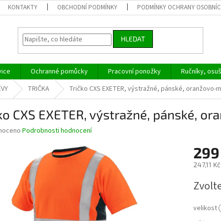
KONTAKTY
OBCHODNÍ PODMÍNKY
PODMÍNKY OCHRANY OSOBNÍC
HLEDAT
vice
Ochranné pomůcky
Pracovní ponožky
Ručníky, osu
ĚVY
TRIČKA
Tričko CXS EXETER, výstražné, pánské, oranžovo-
čko CXS EXETER, výstražné, pánské, o
né
noceno
Podrobnosti hodnocení
ní
299
u
247,11 K
Měrná
Zvolt
cena:
ek.
velikost