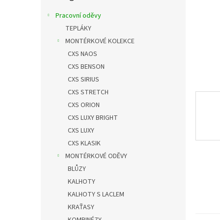
n
e
Pracovní oděvy
l
TEPLÁKY
MONTÉRKOVÉ KOLEKCE
CXS NAOS
CXS BENSON
CXS SIRIUS
CXS STRETCH
CXS ORION
CXS LUXY BRIGHT
CXS LUXY
CXS KLASIK
MONTÉRKOVÉ ODĚVY
BLŮZY
KALHOTY
KALHOTY S LACLEM
KRAŤASY