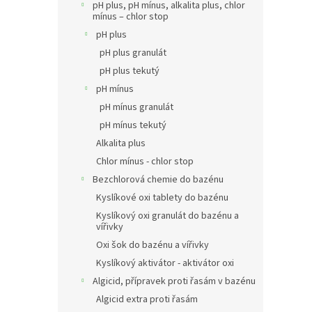
pH plus, pH mínus, alkalita plus, chlor
mínus – chlor stop
pH plus
pH plus granulát
pH plus tekutý
pH mínus
pH mínus granulát
pH mínus tekutý
Alkalita plus
Chlor mínus - chlor stop
Bezchlorová chemie do bazénu
Kyslíkové oxi tablety do bazénu
Kyslíkový oxi granulát do bazénu a
vířivky
Oxi šok do bazénu a vířivky
Kyslíkový aktivátor - aktivátor oxi
Algicid, přípravek proti řasám v bazénu
Algicid extra proti řasám