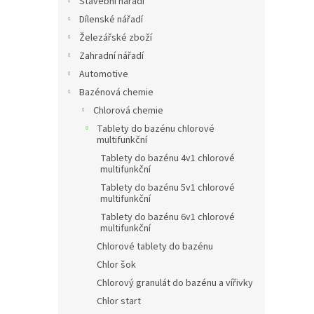
Stavební nářadí
Dílenské nářadí
Železářské zboží
Zahradní nářadí
Automotive
Bazénová chemie
Chlorová chemie
Tablety do bazénu chlorové
multifunkční
Tablety do bazénu 4v1 chlorové
multifunkční
Tablety do bazénu 5v1 chlorové
multifunkční
Tablety do bazénu 6v1 chlorové
multifunkční
Chlorové tablety do bazénu
Chlor šok
Chlorový granulát do bazénu a vířivky
Chlor start