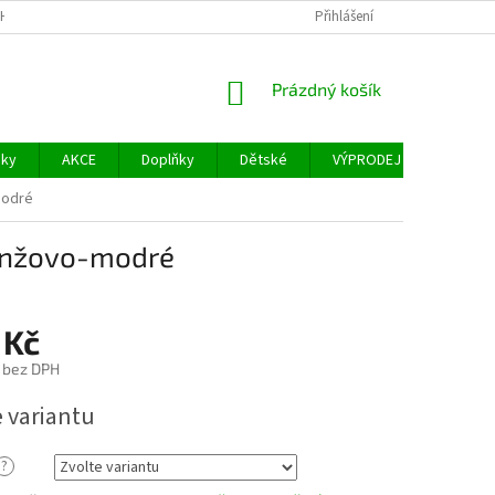
H ÚDAJŮ
FACEBOOK
Přihlášení
NÁKUPNÍ
Prázdný košík
KOŠÍK
šky
AKCE
Doplňky
Dětské
VÝPRODEJ
Měřidl
modré
ranžovo-modré
 Kč
č bez DPH
e variantu
?