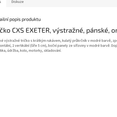
s
Diskuze
ailní popis produktu
ičko CXS EXETER, výstražné, pánské,
é výstražné tričko s krátkým rukávem, kulatý průkrčník v modré barvě, zpevň
ontální, 2 vertikální (šíře 5 cm), boční panely ze síťoviny v modré barvě. Dopo
tika, údržba, kolo, motorky, skladování.