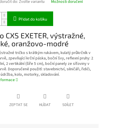
oručit do:
Zvolte variantu
Možnosti doručení
Přidat do košíku
ko CXS EXETER, výstražné,
ké, oranžovo-modré
stražné tričko s krátkým rukávem, kulatý průkrčník v
vě, zpevňující krční páska, boční švy, reflexní pruhy: 2
ní, 2 vertikální (šíře 5 cm), boční panely ze síťoviny v
vě. Doporučené použití: stavebnictví, silničáři, řidiči,
, údržba, kolo, motorky, skladování.
informace
ZEPTAT SE
HLÍDAT
SDÍLET