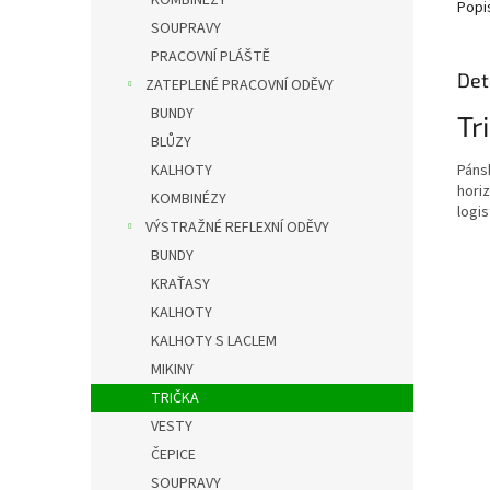
KOMBINÉZY
Popi
SOUPRAVY
PRACOVNÍ PLÁŠTĚ
Det
ZATEPLENÉ PRACOVNÍ ODĚVY
BUNDY
Tr
BLŮZY
Pánsk
KALHOTY
horiz
KOMBINÉZY
logis
VÝSTRAŽNÉ REFLEXNÍ ODĚVY
BUNDY
KRAŤASY
KALHOTY
KALHOTY S LACLEM
MIKINY
TRIČKA
VESTY
ČEPICE
SOUPRAVY