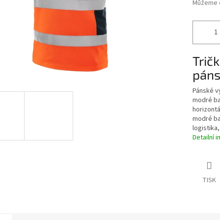
Můžeme d
Trič
páns
Pánské vý
modré bar
horizontál
modré bar
logistika
Detailní 
TISK