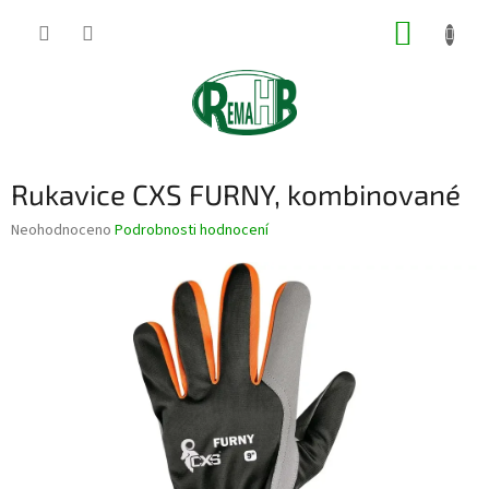
Přejít
NÁKUP
na
obsah
KOŠÍK
Rukavice CXS FURNY, kombinované
Průměrné
Neohodnoceno
Podrobnosti hodnocení
hodnocení
produktu
je
0,0
z
5
hvězdiček.