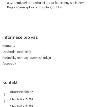
a tvrdnutí, velmi komfortní pro práci. Baleny s blistrem.
Doporučené aplikace: logistika, hobby.
Z
á
p
a
Informace pro vás
t
Kontakty
í
Obchodní podmínky
Podmínky ochrany osobních údajů
facebook
Kontakt
info
@
remahb.cz
+420 605 715 651
+420 605 715 651