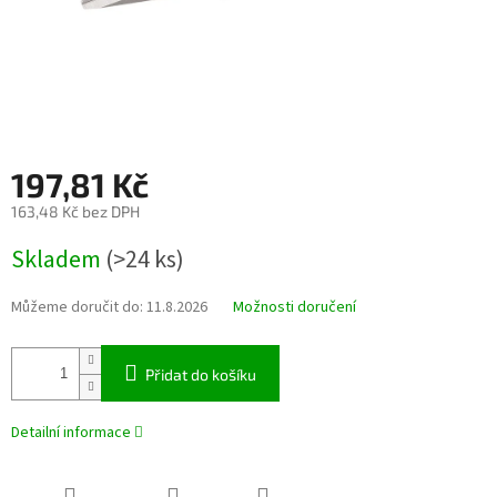
197,81 Kč
163,48 Kč bez DPH
Měrná
Skladem
(>24 ks)
cena:
Můžeme doručit do:
11.8.2026
Možnosti doručení
Přidat do košíku
Detailní informace