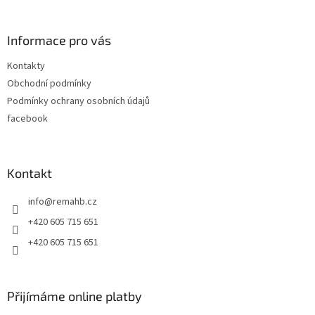
á
p
a
Informace pro vás
t
Kontakty
í
Obchodní podmínky
Podmínky ochrany osobních údajů
facebook
Kontakt
info
@
remahb.cz
+420 605 715 651
+420 605 715 651
Přijímáme online platby