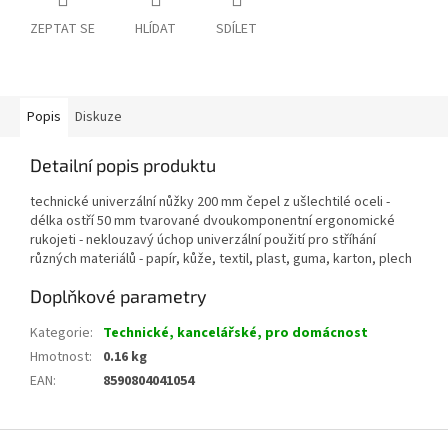
ZEPTAT SE
HLÍDAT
SDÍLET
Popis
Diskuze
Detailní popis produktu
technické univerzální nůžky 200 mm čepel z ušlechtilé oceli -
délka ostří 50 mm tvarované dvoukomponentní ergonomické
rukojeti - neklouzavý úchop univerzální použití pro stříhání
různých materiálů - papír, kůže, textil, plast, guma, karton, plech
Doplňkové parametry
Kategorie
:
Technické, kancelářské, pro domácnost
Hmotnost
:
0.16 kg
EAN
:
8590804041054
Z