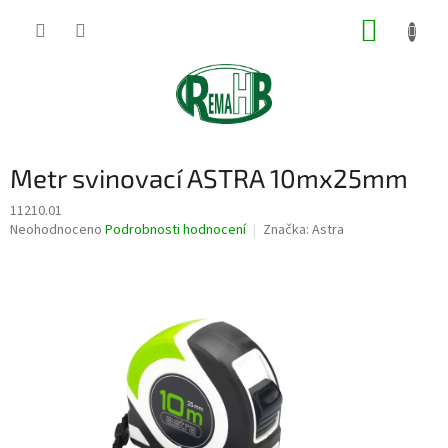
Přejít
NÁKUP
na
obsah
KOŠÍK
Metr svinovací ASTRA 10mx25mm
11210.01
Průměrné
Neohodnoceno
Podrobnosti hodnocení
Značka:
Astra
hodnocení
produktu
je
0,0
z
5
hvězdiček.