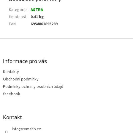
Kategorie
:
ASTRA
Hmotnost
:
0.41 kg
EAN
:
6954861895289
Z
á
p
a
Informace pro vás
t
Kontakty
í
Obchodní podmínky
Podmínky ochrany osobních údajů
facebook
Kontakt
info
@
remahb.cz