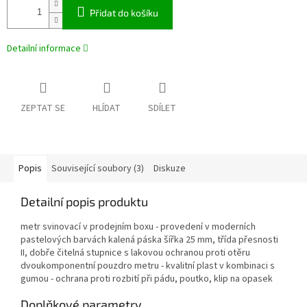
Přidat do košíku
Detailní informace
ZEPTAT SE
HLÍDAT
SDÍLET
Popis
Související soubory (3)
Diskuze
Detailní popis produktu
metr svinovací v prodejním boxu - provedení v moderních
pastelových barvách kalená páska šířka 25 mm, třída přesnosti
II, dobře čitelná stupnice s lakovou ochranou proti otěru
dvoukomponentní pouzdro metru - kvalitní plast v kombinaci s
gumou - ochrana proti rozbití při pádu, poutko, klip na opasek
Doplňkové parametry