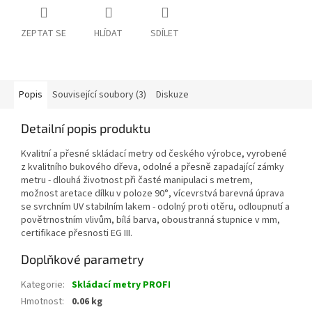
ZEPTAT SE
HLÍDAT
SDÍLET
Popis
Související soubory (3)
Diskuze
Detailní popis produktu
Kvalitní a přesné skládací metry od českého výrobce, vyrobené
z kvalitního bukového dřeva, odolné a přesně zapadající zámky
metru - dlouhá životnost při časté manipulaci s metrem,
možnost aretace dílku v poloze 90°, vícevrstvá barevná úprava
se svrchním UV stabilním lakem - odolný proti otěru, odloupnutí a
povětrnostním vlivům, bílá barva, oboustranná stupnice v mm,
certifikace přesnosti EG III.
Doplňkové parametry
Kategorie
:
Skládací metry PROFI
Hmotnost
:
0.06 kg