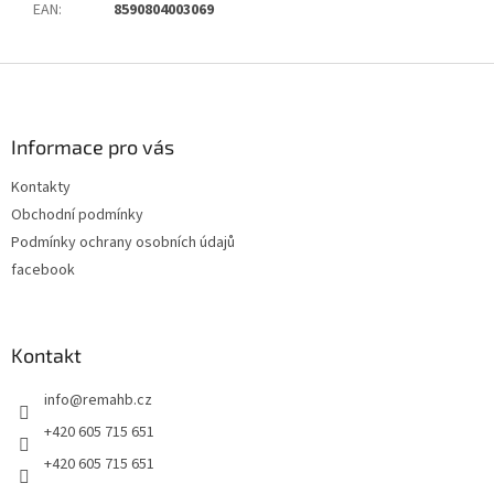
EAN
:
8590804003069
Z
á
p
a
Informace pro vás
t
Kontakty
í
Obchodní podmínky
Podmínky ochrany osobních údajů
facebook
Kontakt
info
@
remahb.cz
+420 605 715 651
+420 605 715 651