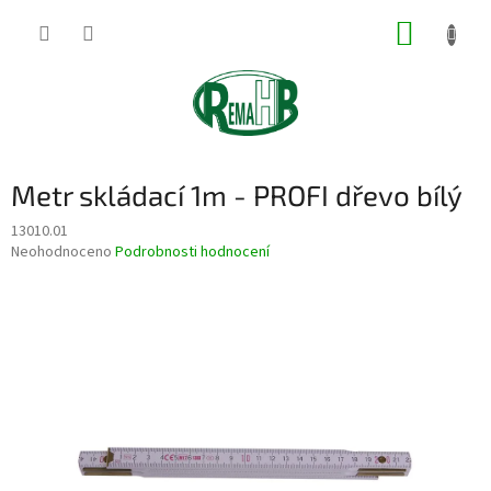
Přejít
NÁKUP
na
obsah
KOŠÍK
Metr skládací 1m - PROFI dřevo bílý
13010.01
Průměrné
Neohodnoceno
Podrobnosti hodnocení
hodnocení
produktu
je
0,0
z
5
hvězdiček.