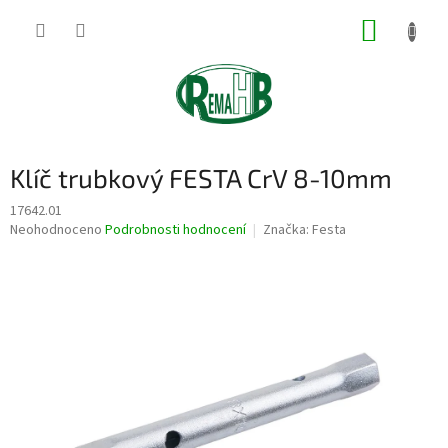
Přejít
NÁKUP
na
obsah
KOŠÍK
Klíč trubkový FESTA CrV 8-10mm
17642.01
Průměrné
Neohodnoceno
Podrobnosti hodnocení
Značka:
Festa
hodnocení
produktu
je
0,0
z
5
hvězdiček.