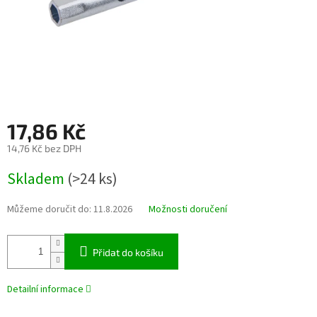
17,86 Kč
14,76 Kč bez DPH
Měrná
Skladem
(>24 ks)
cena:
Můžeme doručit do:
11.8.2026
Možnosti doručení
Přidat do košíku
Detailní informace