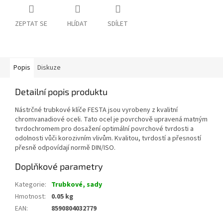
ZEPTAT SE
HLÍDAT
SDÍLET
Popis
Diskuze
Detailní popis produktu
Nástrčné trubkové klíče FESTA jsou vyrobeny z kvalitní
chromvanadiové oceli. Tato ocel je povrchově upravená matným
tvrdochromem pro dosažení optimální povrchové tvrdosti a
odolnosti vůči korozivním vlivům. Kvalitou, tvrdostí a přesností
přesně odpovídají normě DIN/ISO.
Doplňkové parametry
Kategorie
:
Trubkové, sady
Hmotnost
:
0.05 kg
EAN
:
8590804032779