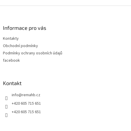
Z
á
p
a
Informace pro vás
t
Kontakty
í
Obchodní podmínky
Podmínky ochrany osobních údajů
facebook
Kontakt
info
@
remahb.cz
+420 605 715 651
+420 605 715 651