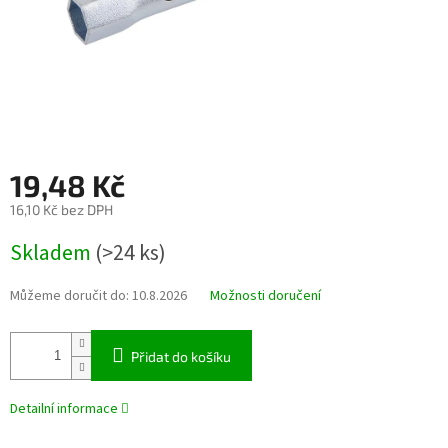
19,48 Kč
16,10 Kč bez DPH
Měrná
Skladem
(>24 ks)
cena:
Můžeme doručit do:
10.8.2026
Možnosti doručení
Přidat do košíku
Detailní informace