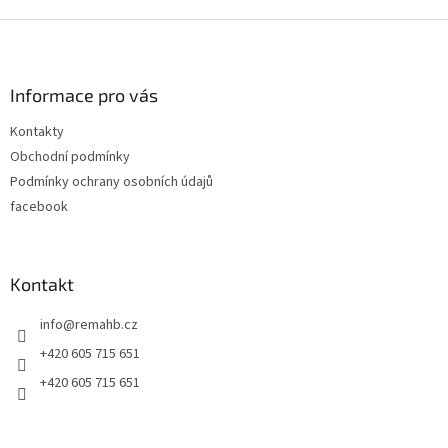
Z
á
p
a
Informace pro vás
t
Kontakty
í
Obchodní podmínky
Podmínky ochrany osobních údajů
facebook
Kontakt
info
@
remahb.cz
+420 605 715 651
+420 605 715 651