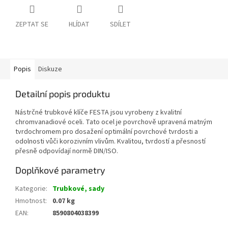
ZEPTAT SE
HLÍDAT
SDÍLET
Popis
Diskuze
Detailní popis produktu
Nástrčné trubkové klíče FESTA jsou vyrobeny z kvalitní
chromvanadiové oceli. Tato ocel je povrchově upravená matným
tvrdochromem pro dosažení optimální povrchové tvrdosti a
odolnosti vůči korozivním vlivům. Kvalitou, tvrdostí a přesností
přesně odpovídají normě DIN/ISO.
Doplňkové parametry
Kategorie
:
Trubkové, sady
Hmotnost
:
0.07 kg
EAN
:
8590804038399