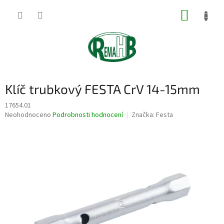
Přejít
NÁKUP
na
obsah
KOŠÍK
Klíč trubkový FESTA CrV 14-15mm
17654.01
Průměrné
Neohodnoceno
Podrobnosti hodnocení
Značka:
Festa
hodnocení
produktu
je
0,0
z
5
hvězdiček.