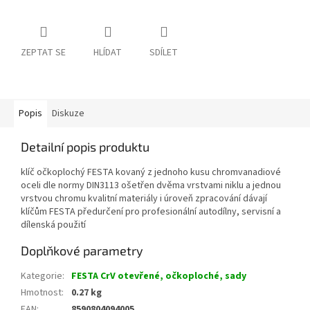
ZEPTAT SE
HLÍDAT
SDÍLET
Popis
Diskuze
Detailní popis produktu
klíč očkoplochý FESTA kovaný z jednoho kusu chromvanadiové
oceli dle normy DIN3113 ošetřen dvěma vrstvami niklu a jednou
vrstvou chromu kvalitní materiály i úroveň zpracování dávají
klíčům FESTA předurčení pro profesionální autodílny, servisní a
dílenská použití
Doplňkové parametry
Kategorie
:
FESTA CrV otevřené, očkoploché, sady
Hmotnost
:
0.27 kg
EAN
:
8590804094005