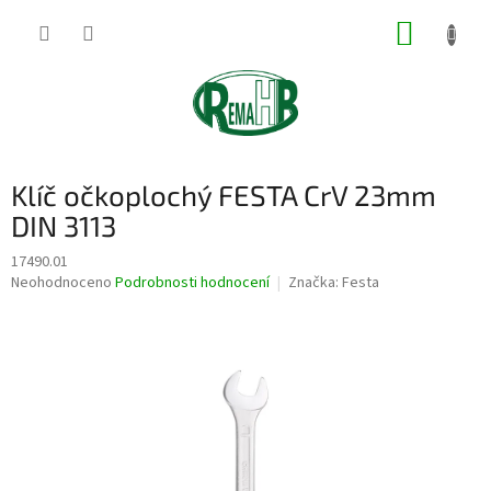
Přejít
NÁKUP
na
obsah
KOŠÍK
Klíč očkoplochý FESTA CrV 23mm
DIN 3113
17490.01
Průměrné
Neohodnoceno
Podrobnosti hodnocení
Značka:
Festa
hodnocení
produktu
je
0,0
z
5
hvězdiček.