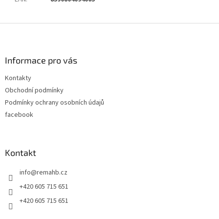
Z
á
p
a
Informace pro vás
t
Kontakty
í
Obchodní podmínky
Podmínky ochrany osobních údajů
facebook
Kontakt
info
@
remahb.cz
+420 605 715 651
+420 605 715 651