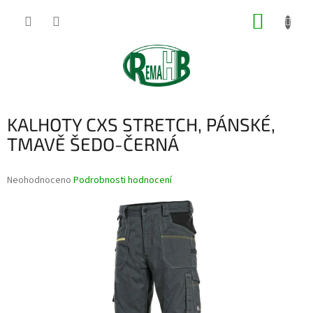
Přejít
NÁKUP
na
obsah
KOŠÍK
KALHOTY CXS STRETCH, PÁNSKÉ,
TMAVĚ ŠEDO-ČERNÁ
Průměrné
Neohodnoceno
Podrobnosti hodnocení
hodnocení
produktu
je
0,0
z
5
hvězdiček.