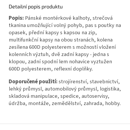
Detailní popis produktu
Popis:
Pánské montérkové kalhoty, strečová
tkanina umožňující volný pohyb, pas s poutky na
opasek, přední kapsy s kapsou na zip,
multifunkční kapsy na obou stranách, kolena
zesílena 600D polyesterem s možností vložení
kolenních výztuh, dvě zadní kapsy - jedna s
klopou, zadní spodní lem nohavice vyztužen
600D polyesterem, reflexní doplňky.
Doporučené použití:
strojírenství, stavebnictví,
lehký průmysl, automobilový průmysl, logistika,
skladová manipulace, spedice, autoservisy,
údržba, montáže, zemědělství, zahrada, hobby.
Z