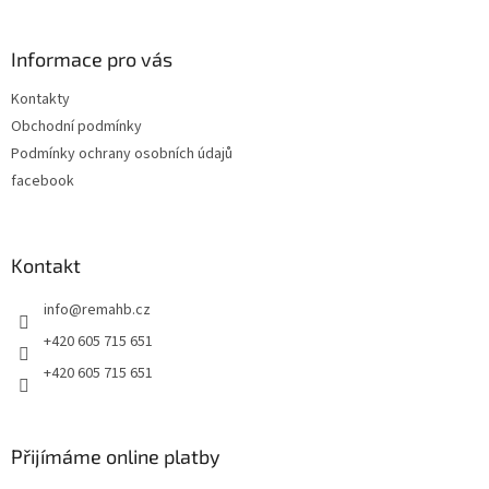
á
p
a
Informace pro vás
t
Kontakty
í
Obchodní podmínky
Podmínky ochrany osobních údajů
facebook
Kontakt
info
@
remahb.cz
+420 605 715 651
+420 605 715 651
Přijímáme online platby