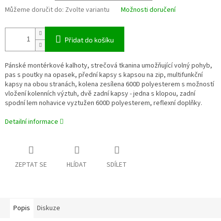
Můžeme doručit do:
Zvolte variantu
Možnosti doručení
Přidat do košíku
Pánské montérkové kalhoty, strečová tkanina umožňující volný pohyb,
pas s poutky na opasek, přední kapsy s kapsou na zip, multifunkční
kapsy na obou stranách, kolena zesílena 600D polyesterem s možností
vložení kolenních výztuh, dvě zadní kapsy - jedna s klopou, zadní
spodní lem nohavice vyztužen 600D polyesterem, reflexní doplňky.
Detailní informace
ZEPTAT SE
HLÍDAT
SDÍLET
Popis
Diskuze