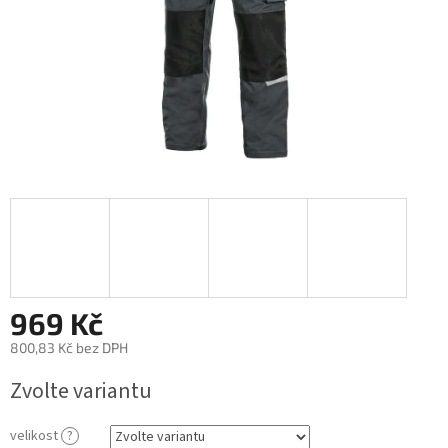
969 Kč
800,83 Kč bez DPH
Měrná
Zvolte variantu
cena:
velikost
?