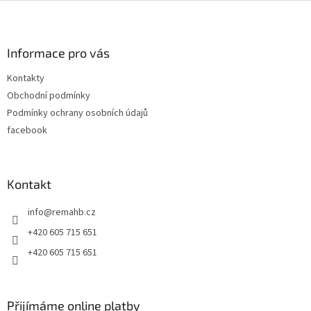
Z
á
p
a
Informace pro vás
t
Kontakty
í
Obchodní podmínky
Podmínky ochrany osobních údajů
facebook
Kontakt
info
@
remahb.cz
+420 605 715 651
+420 605 715 651
Přijímáme online platby