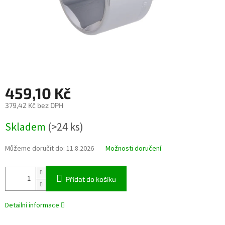
459,10 Kč
379,42 Kč bez DPH
Měrná
Skladem
(>24 ks)
cena:
Můžeme doručit do:
11.8.2026
Možnosti doručení
Přidat do košíku
Detailní informace