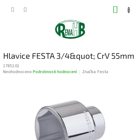
Přejít
NÁKUP
na
obsah
KOŠÍK
Hlavice FESTA 3/4&quot; CrV 55mm
17852.01
Průměrné
Neohodnoceno
Podrobnosti hodnocení
Značka:
Festa
hodnocení
produktu
je
0,0
z
5
hvězdiček.