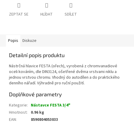
ZEPTAT SE
HLÍDAT
SDÍLET
Popis
Diskuze
Detailní popis produktu
Nástrčná hlavice FESTA (ořech), vyrobená z chromvanadiové
oceli kováním, dle DIN3124, ošetřené dvěma vrstvami niklu a
jednou vrstvou chromu. Vhodný do autodílen a do praktického
denního nářadí. Výhradně pro ruční použití.
Doplňkové parametry
Kategorie
:
Nástavce FESTA 3/4"
Hmotnost
:
0.96 kg
EAN
:
8590804053033