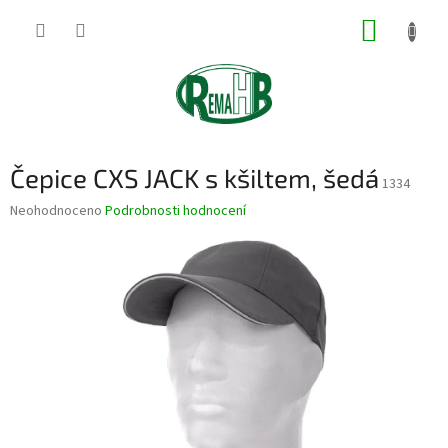
Přejít
NÁKUP
na
obsah
KOŠÍK
Čepice CXS JACK s kšiltem, šedá
1334
Průměrné
Neohodnoceno
Podrobnosti hodnocení
hodnocení
produktu
je
0,0
z
5
hvězdiček.