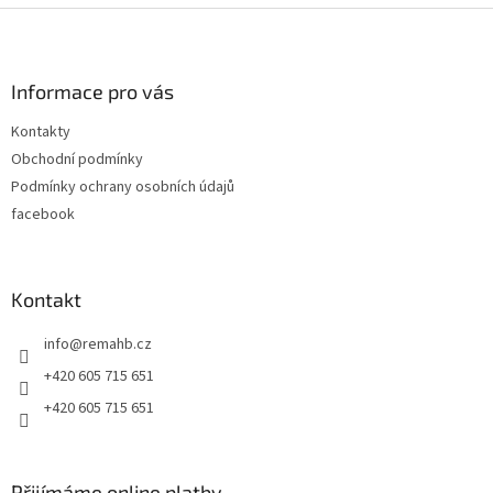
Z
á
p
a
Informace pro vás
t
Kontakty
í
Obchodní podmínky
Podmínky ochrany osobních údajů
facebook
Kontakt
info
@
remahb.cz
+420 605 715 651
+420 605 715 651
Přijímáme online platby