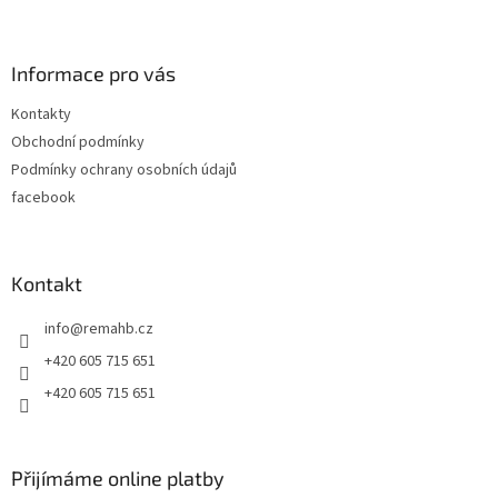
Z
á
p
a
Informace pro vás
t
Kontakty
í
Obchodní podmínky
Podmínky ochrany osobních údajů
facebook
Kontakt
info
@
remahb.cz
+420 605 715 651
+420 605 715 651
Přijímáme online platby