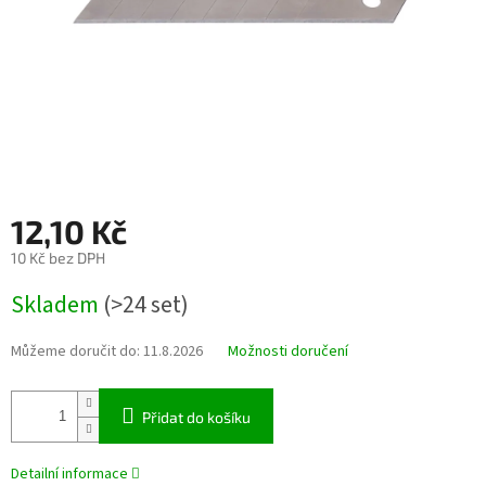
12,10 Kč
10 Kč bez DPH
Měrná
Skladem
(>24 set)
cena:
Můžeme doručit do:
11.8.2026
Možnosti doručení
Přidat do košíku
Detailní informace