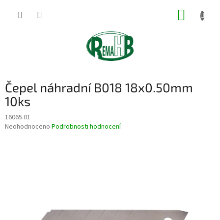
Přejít
NÁKUP
na
obsah
KOŠÍK
Čepel náhradní B018 18x0.50mm
10ks
16065.01
Průměrné
Neohodnoceno
Podrobnosti hodnocení
hodnocení
produktu
je
0,0
z
5
hvězdiček.