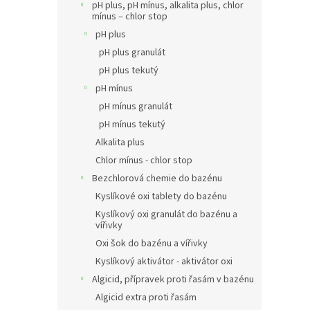
pH plus, pH mínus, alkalita plus, chlor
mínus – chlor stop
pH plus
pH plus granulát
pH plus tekutý
pH mínus
pH mínus granulát
pH mínus tekutý
Alkalita plus
Chlor mínus - chlor stop
Bezchlorová chemie do bazénu
Kyslíkové oxi tablety do bazénu
Kyslíkový oxi granulát do bazénu a
vířivky
Oxi šok do bazénu a vířivky
Kyslíkový aktivátor - aktivátor oxi
Algicid, přípravek proti řasám v bazénu
Algicid extra proti řasám