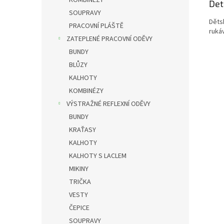
KOMBINÉZY
Det
SOUPRAVY
Děts
PRACOVNÍ PLÁŠTĚ
ruká
ZATEPLENÉ PRACOVNÍ ODĚVY
BUNDY
BLŮZY
KALHOTY
KOMBINÉZY
VÝSTRAŽNÉ REFLEXNÍ ODĚVY
BUNDY
KRAŤASY
KALHOTY
KALHOTY S LACLEM
MIKINY
TRIČKA
VESTY
ČEPICE
SOUPRAVY