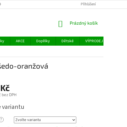
H ÚDAJŮ
FACEBOOK
Přihlášení
NÁKUPNÍ
Prázdný košík
KOŠÍK
šky
AKCE
Doplňky
Dětské
VÝPRODEJ
Měřidl
šedo-oranžová
 Kč
č bez DPH
e variantu
?