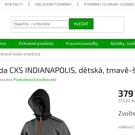
KONTAKTY
OBCHODNÍ PODMÍNKY
PODMÍNKY OCHRANY OSOBNÍC
HLEDAT
vice
Ochranné pomůcky
Pracovní ponožky
Ručníky, osu
, tmavě-šedo-oranžová
da CXS INDIANAPOLIS, dětská, tmavě-
né
noceno
Podrobnosti hodnocení
ní
379
u
313,22 K
Měrná
Zvolt
cena:
ek.
velikost