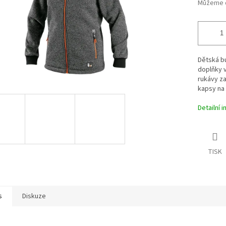
Můžeme d
Dětská b
doplňky v
rukávy za
kapsy na 
Detailní 
TISK
s
Diskuze