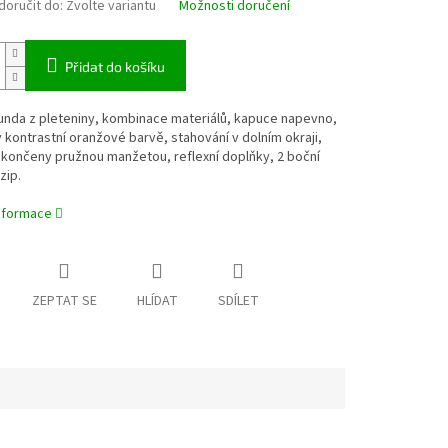
oručit do:
Zvolte variantu
Možnosti doručení
Přidat do košíku
unda z pleteniny, kombinace materiálů, kapuce napevno,
 kontrastní oranžové barvě, stahování v dolním okraji,
končeny pružnou manžetou, reflexní doplňky, 2 boční
zip.
informace
ZEPTAT SE
HLÍDAT
SDÍLET