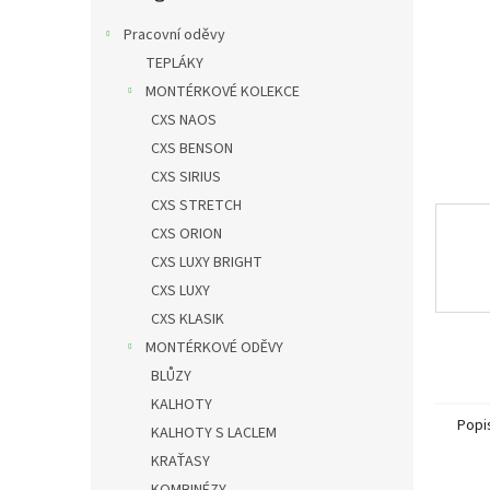
n
e
Pracovní oděvy
l
TEPLÁKY
MONTÉRKOVÉ KOLEKCE
CXS NAOS
CXS BENSON
CXS SIRIUS
CXS STRETCH
CXS ORION
CXS LUXY BRIGHT
CXS LUXY
CXS KLASIK
MONTÉRKOVÉ ODĚVY
BLŮZY
KALHOTY
Popi
KALHOTY S LACLEM
KRAŤASY