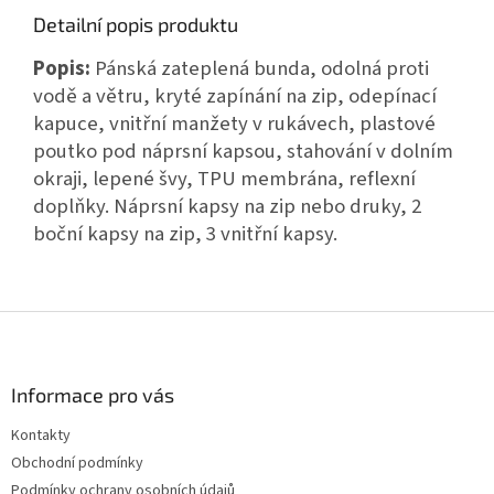
Detailní popis produktu
Popis:
Pánská zateplená bunda, odolná proti
vodě a větru, kryté zapínání na zip, odepínací
kapuce, vnitřní manžety v rukávech, plastové
poutko pod náprsní kapsou, stahování v dolním
okraji, lepené švy, TPU membrána, reflexní
doplňky. Náprsní kapsy na zip nebo druky, 2
boční kapsy na zip, 3 vnitřní kapsy.
Z
á
p
a
Informace pro vás
t
Kontakty
í
Obchodní podmínky
Podmínky ochrany osobních údajů