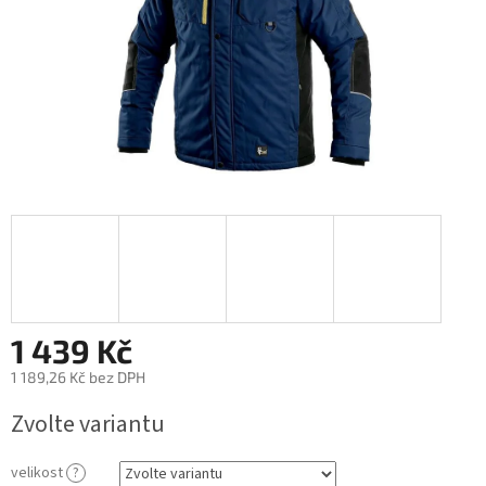
1 439 Kč
1 189,26 Kč bez DPH
Měrná
Zvolte variantu
cena:
velikost
?