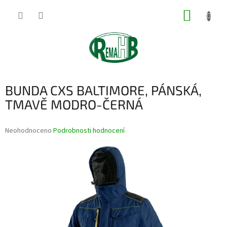
Přejít
NÁKUP
na
obsah
KOŠÍK
BUNDA CXS BALTIMORE, PÁNSKÁ,
TMAVĚ MODRO-ČERNÁ
Průměrné
Neohodnoceno
Podrobnosti hodnocení
hodnocení
produktu
je
0,0
z
5
hvězdiček.