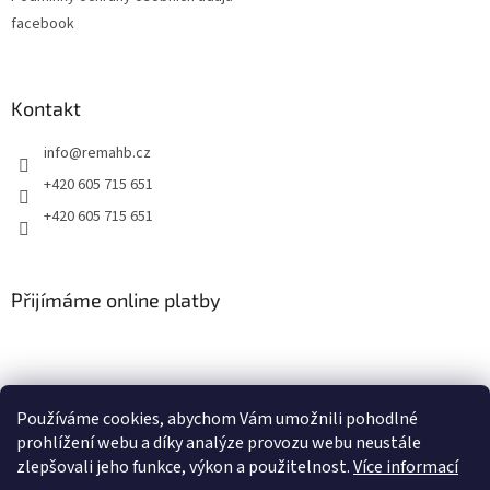
facebook
Kontakt
info
@
remahb.cz
+420 605 715 651
+420 605 715 651
Přijímáme online platby
Používáme cookies, abychom Vám umožnili pohodlné
prohlížení webu a díky analýze provozu webu neustále
zlepšovali jeho funkce, výkon a použitelnost.
Více informací