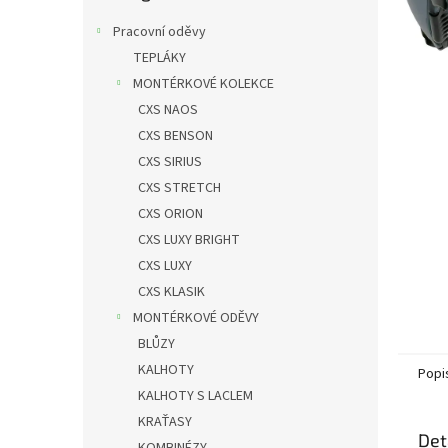
n
e
Pracovní oděvy
l
TEPLÁKY
MONTÉRKOVÉ KOLEKCE
CXS NAOS
CXS BENSON
CXS SIRIUS
CXS STRETCH
CXS ORION
CXS LUXY BRIGHT
CXS LUXY
CXS KLASIK
MONTÉRKOVÉ ODĚVY
BLŮZY
KALHOTY
Popi
KALHOTY S LACLEM
KRAŤASY
Det