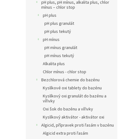
pH plus, pH mínus, alkalita plus, chlor
mínus – chlor stop
pH plus
pH plus granulát
pH plus tekutý
pH mínus
pH mínus granulát
pH mínus tekutý
Alkalita plus
Chlor mínus - chlor stop
Bezchlorová chemie do bazénu
Kyslíkové oxi tablety do bazénu
Kyslíkový oxi granulát do bazénu a
vířivky
Oxi šok do bazénu a vířivky
Kyslíkový aktivátor - aktivátor oxi
Algicid, přípravek proti řasám v bazénu
Algicid extra proti řasám