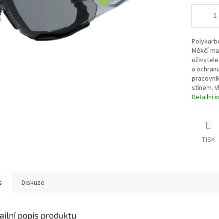
Polykarb
Měkčí mat
uživatele
a ochranu
pracovník
stínem. V
Detailní 
TISK
s
Diskuze
ailní popis produktu