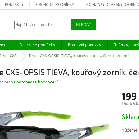
KONTAKTY
OBCHODNÍ PODMÍNKY
PODMÍNKY OCHRANY OSOBNÍC
HLEDAT
vice
Ochranné pomůcky
Pracovní ponožky
Ručníky, osu
Brýle CXS
Brýle CXS-OPSIS TIEVA, kouřový zorník, černo - zelené
e CXS-OPSIS TIEVA, kouřový zorník, če
né
noceno
Podrobnosti hodnocení
ní
199
u
164,46 K
Měrná
Skla
cena:
ek.
Můžeme d