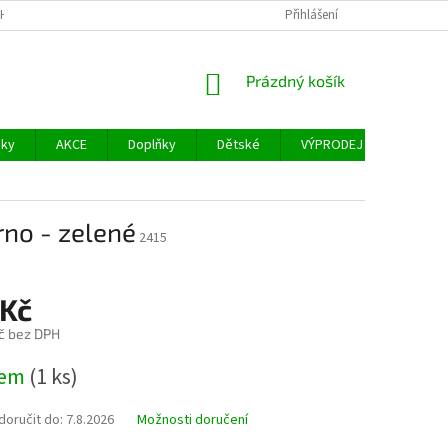
H ÚDAJŮ
FACEBOOK
Přihlášení
NÁKUPNÍ
Prázdný košík
KOŠÍK
šky
AKCE
Doplňky
Dětské
VÝPRODEJ
Měřidl
rno - zelené
2415
 Kč
č bez DPH
dem
(1 ks)
oručit do:
7.8.2026
Možnosti doručení