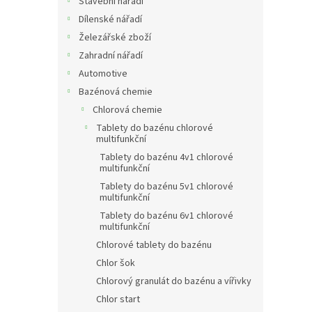
Stavební nářadí
Dílenské nářadí
Železářské zboží
Zahradní nářadí
Automotive
Bazénová chemie
Chlorová chemie
Tablety do bazénu chlorové
multifunkční
Tablety do bazénu 4v1 chlorové
multifunkční
Tablety do bazénu 5v1 chlorové
multifunkční
Tablety do bazénu 6v1 chlorové
multifunkční
Chlorové tablety do bazénu
Chlor šok
Chlorový granulát do bazénu a vířivky
Chlor start