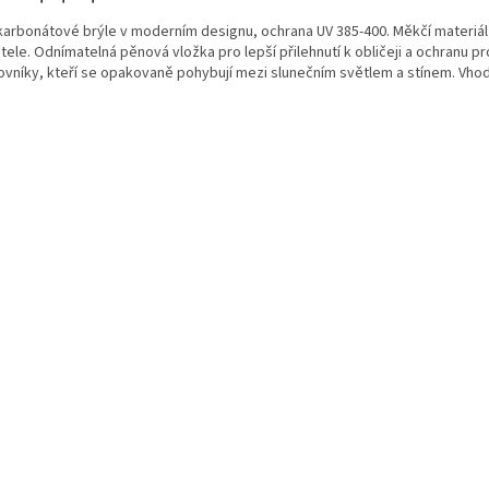
karbonátové brýle v moderním designu, ochrana UV 385-400. Měkčí materiál 
tele. Odnímatelná pěnová vložka pro lepší přilehnutí k obličeji a ochranu pro
ovníky, kteří se opakovaně pohybují mezi slunečním světlem a stínem. Vhod