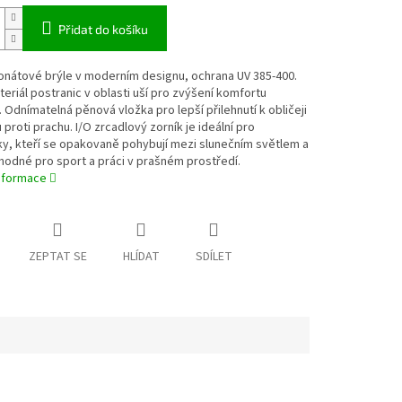
Přidat do košíku
onátové brýle v moderním designu, ochrana UV 385-400.
eriál postranic v oblasti uší pro zvýšení komfortu
. Odnímatelná pěnová vložka pro lepší přilehnutí k obličeji
 proti prachu. I/O zrcadlový zorník je ideální pro
y, kteří se opakovaně pohybují mezi slunečním světlem a
hodné pro sport a práci v prašném prostředí.
informace
ZEPTAT SE
HLÍDAT
SDÍLET