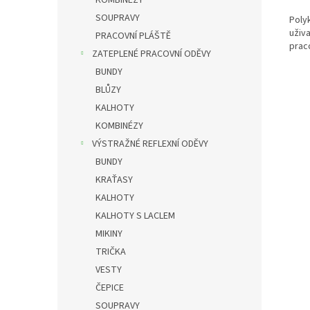
KOMBINÉZY
SOUPRAVY
Poly
uživa
PRACOVNÍ PLÁŠTĚ
prac
ZATEPLENÉ PRACOVNÍ ODĚVY
BUNDY
BLŮZY
KALHOTY
KOMBINÉZY
VÝSTRAŽNÉ REFLEXNÍ ODĚVY
BUNDY
KRAŤASY
KALHOTY
KALHOTY S LACLEM
MIKINY
TRIČKA
VESTY
ČEPICE
SOUPRAVY