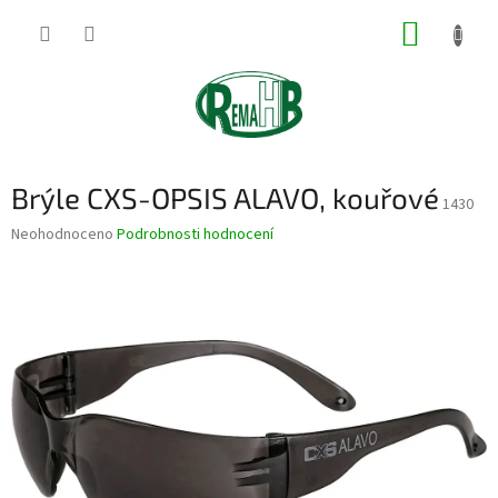
Přejít
NÁKUP
na
obsah
KOŠÍK
Brýle CXS-OPSIS ALAVO, kouřové
1430
Průměrné
Neohodnoceno
Podrobnosti hodnocení
hodnocení
produktu
je
0,0
z
5
hvězdiček.