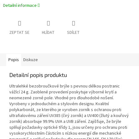
Detailní informace
ZEPTAT SE
HLÍDAT
SDÍLET
Popis
Diskuze
Detailní popis produktu
Ultralehké bezobroučkové brýle s pevnou délkou postranic
vážící 24 g. Zaoblené provedení poskytuje výborné krytí a
neomezené zorné pole. Vhodné pro dlouhodobé nošení.
Vyrobeny v jednoduchém a stylovém designu. Kvalitní
polykarbonát, ze kterého je vyroben zorník s ochranou proti
ultrafialovému záření UV385 (čirý zorník) a UV400 (žlutý a kouřový
zorník) absorbuje 99.9% UVA a UVB záření. Zajišťuje, že brýle
splňují požadavky optické třídy 1, jsou určeny pro ochranu proti
vysokorychlostním částicím s nízkou energií dle mechanické