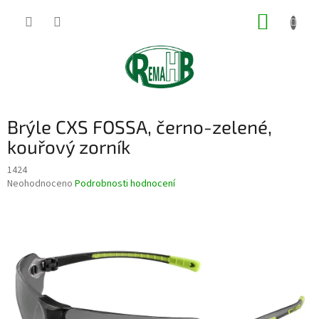
Přejít
NÁKUP
na
obsah
KOŠÍK
Brýle CXS FOSSA, černo-zelené,
kouřový zorník
1424
Průměrné
Neohodnoceno
Podrobnosti hodnocení
hodnocení
produktu
je
0,0
z
5
hvězdiček.