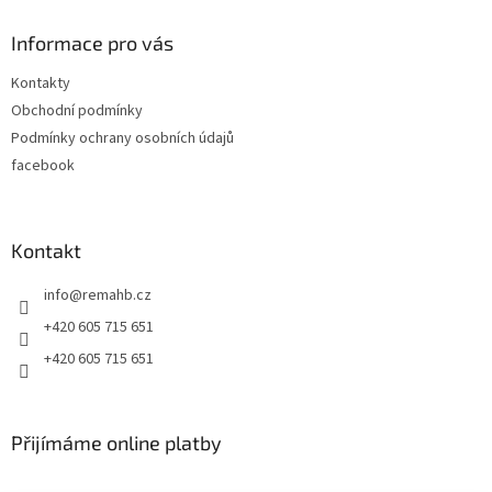
p
a
Informace pro vás
t
Kontakty
í
Obchodní podmínky
Podmínky ochrany osobních údajů
facebook
Kontakt
info
@
remahb.cz
+420 605 715 651
+420 605 715 651
Přijímáme online platby