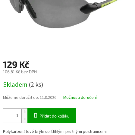
129 Kč
106,61 Kč bez DPH
Měrná
Skladem
(2 ks)
cena:
Můžeme doručit do:
11.8.2026
Možnosti doručení
Přidat do košíku
Polykarbonátové brýle se štíhlými pružnými postranicemi