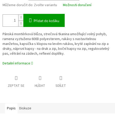
Můžeme doručit do:
Zvolte variantu
Možnosti doručení
Přidat do košíku
Pánská montérková blůza, strečová tkanina umožňující volný pohyb,
ramena vyztužena 600D polyesterem, rukávy s nastavitelnou
manžetou, kapsička s klopou na levém rukávu, kryté zapínání na zip a
druky, náprsní kapsy - na druk a zip, boční kapsy na zip, regulovatelný
pas, větrání na zádech, reflexní doplňky.
Detailní informace
ZEPTAT SE
HLÍDAT
SDÍLET
Popis
Diskuze