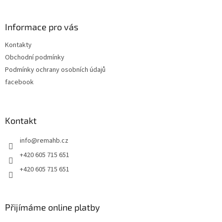
á
p
a
Informace pro vás
t
Kontakty
í
Obchodní podmínky
Podmínky ochrany osobních údajů
facebook
Kontakt
info
@
remahb.cz
+420 605 715 651
+420 605 715 651
Přijímáme online platby