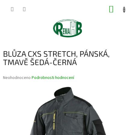
Přejít
NÁKUP
na
obsah
KOŠÍK
BLŮZA CXS STRETCH, PÁNSKÁ,
TMAVĚ ŠEDÁ-ČERNÁ
Průměrné
Neohodnoceno
Podrobnosti hodnocení
hodnocení
produktu
je
0,0
z
5
hvězdiček.