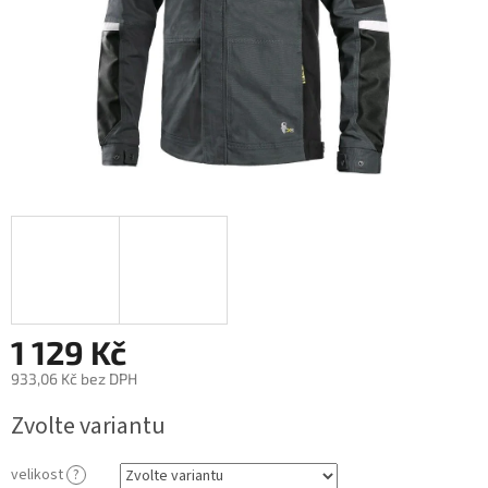
1 129 Kč
933,06 Kč bez DPH
Měrná
Zvolte variantu
cena:
velikost
?