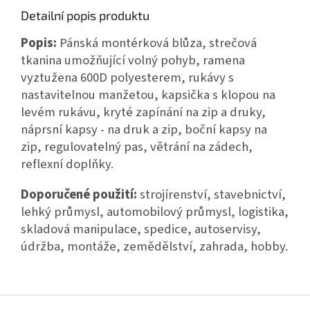
Detailní popis produktu
Popis:
Pánská montérková blůza, strečová
tkanina umožňující volný pohyb, ramena
vyztužena 600D polyesterem, rukávy s
nastavitelnou manžetou, kapsička s klopou na
levém rukávu, kryté zapínání na zip a druky,
náprsní kapsy - na druk a zip, boční kapsy na
zip, regulovatelný pas, větrání na zádech,
reflexní doplňky.
Doporučené použití:
strojírenství, stavebnictví,
lehký průmysl, automobilový průmysl, logistika,
skladová manipulace, spedice, autoservisy,
údržba, montáže, zemědělství, zahrada, hobby.
Z