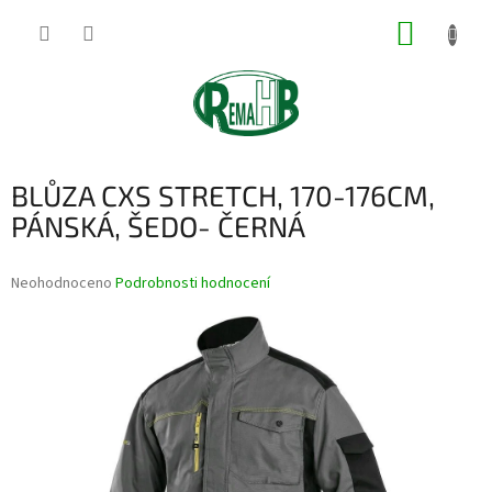
Přejít
NÁKUP
na
obsah
KOŠÍK
BLŮZA CXS STRETCH, 170-176CM,
PÁNSKÁ, ŠEDO- ČERNÁ
Průměrné
Neohodnoceno
Podrobnosti hodnocení
hodnocení
produktu
je
0,0
z
5
hvězdiček.