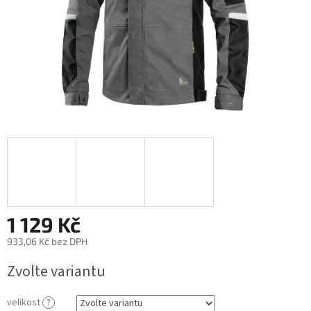
1 129 Kč
933,06 Kč bez DPH
Měrná
Zvolte variantu
cena:
velikost
?