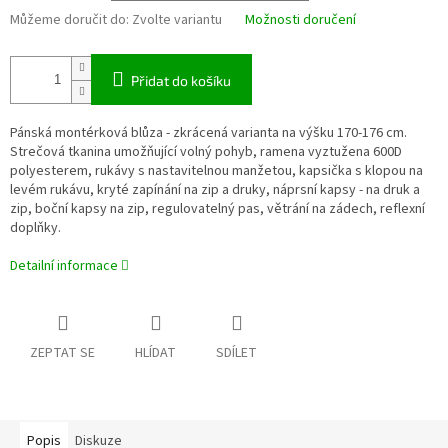
Můžeme doručit do:
Zvolte variantu
Možnosti doručení
Přidat do košíku
Pánská montérková blůza - zkrácená varianta na výšku 170-176 cm.
Strečová tkanina umožňující volný pohyb, ramena vyztužena 600D
polyesterem, rukávy s nastavitelnou manžetou, kapsička s klopou na
levém rukávu, kryté zapínání na zip a druky, náprsní kapsy - na druk a
zip, boční kapsy na zip, regulovatelný pas, větrání na zádech, reflexní
doplňky.
Detailní informace
ZEPTAT SE
HLÍDAT
SDÍLET
Popis
Diskuze