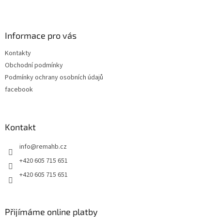
Z
á
p
a
Informace pro vás
t
Kontakty
í
Obchodní podmínky
Podmínky ochrany osobních údajů
facebook
Kontakt
info
@
remahb.cz
+420 605 715 651
+420 605 715 651
Přijímáme online platby