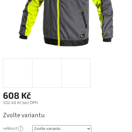
608 Kč
502,48 Kč bez DPH
Měrná
Zvolte variantu
cena:
velikost
?