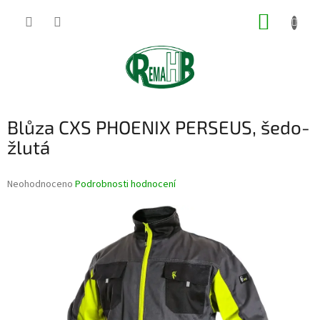
Přejít
NÁKUP
na
obsah
KOŠÍK
Blůza CXS PHOENIX PERSEUS, šedo-
žlutá
Průměrné
Neohodnoceno
Podrobnosti hodnocení
hodnocení
produktu
je
0,0
z
5
hvězdiček.