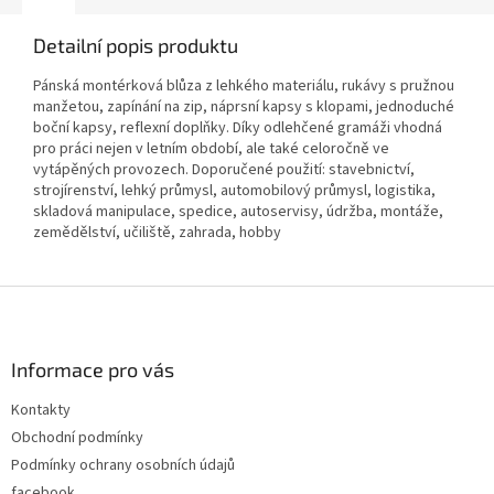
Detailní popis produktu
Pánská montérková blůza z lehkého materiálu, rukávy s pružnou
manžetou, zapínání na zip, náprsní kapsy s klopami, jednoduché
boční kapsy, reflexní doplňky. Díky odlehčené gramáži vhodná
pro práci nejen v letním období, ale také celoročně ve
vytápěných provozech. Doporučené použití: stavebnictví,
strojírenství, lehký průmysl, automobilový průmysl, logistika,
skladová manipulace, spedice, autoservisy, údržba, montáže,
zemědělství, učiliště, zahrada, hobby
Z
á
p
a
Informace pro vás
t
Kontakty
í
Obchodní podmínky
Podmínky ochrany osobních údajů
facebook