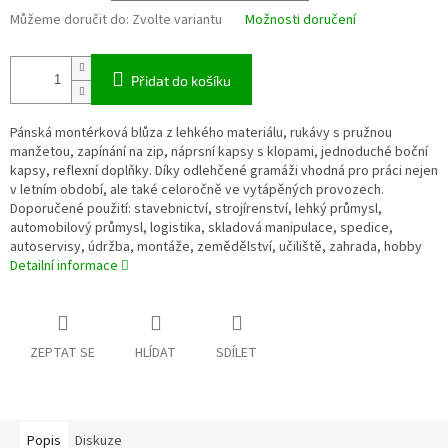
Můžeme doručit do:
Zvolte variantu
Možnosti doručení
Přidat do košíku
Pánská montérková blůza z lehkého materiálu, rukávy s pružnou
manžetou, zapínání na zip, náprsní kapsy s klopami, jednoduché boční
kapsy, reflexní doplňky. Díky odlehčené gramáži vhodná pro práci nejen
v letním období, ale také celoročně ve vytápěných provozech.
Doporučené použití: stavebnictví, strojírenství, lehký průmysl,
automobilový průmysl, logistika, skladová manipulace, spedice,
autoservisy, údržba, montáže, zemědělství, učiliště, zahrada, hobby
Detailní informace
ZEPTAT SE
HLÍDAT
SDÍLET
Popis
Diskuze