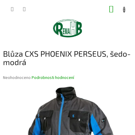
Přejít
NÁKUP
na
obsah
KOŠÍK
Blůza CXS PHOENIX PERSEUS, šedo-
modrá
Průměrné
Neohodnoceno
Podrobnosti hodnocení
hodnocení
produktu
je
0,0
z
5
hvězdiček.