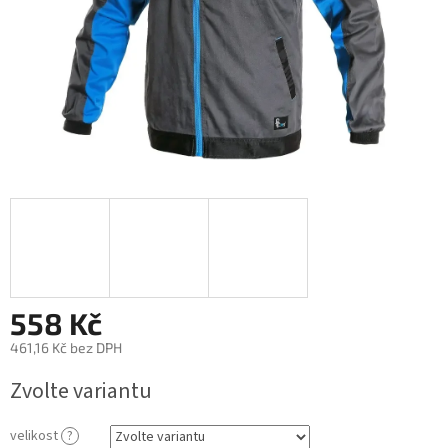
558 Kč
461,16 Kč bez DPH
Měrná
Zvolte variantu
cena:
velikost
?