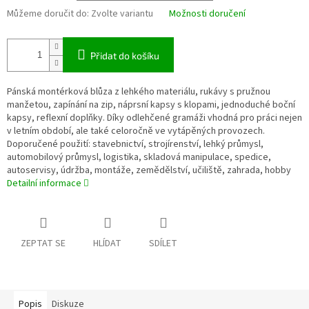
Můžeme doručit do:
Zvolte variantu
Možnosti doručení
Přidat do košíku
Pánská montérková blůza z lehkého materiálu, rukávy s pružnou
manžetou, zapínání na zip, náprsní kapsy s klopami, jednoduché boční
kapsy, reflexní doplňky. Díky odlehčené gramáži vhodná pro práci nejen
v letním období, ale také celoročně ve vytápěných provozech.
Doporučené použití: stavebnictví, strojírenství, lehký průmysl,
automobilový průmysl, logistika, skladová manipulace, spedice,
autoservisy, údržba, montáže, zemědělství, učiliště, zahrada, hobby
Detailní informace
ZEPTAT SE
HLÍDAT
SDÍLET
Popis
Diskuze