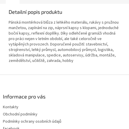
Detailní popis produktu
Pánská montérková blůza z lehkého materiálu, rukávy s pružnou
manžetou, zapínání na zip, náprsní kapsy s klopami, jednoduché
boční kapsy, reflexní doplňky. Díky odlehčené gramáži vhodná
pro práci nejen v letním období, ale také celoročně ve
vytápěných provozech. Doporučené použití: stavebnictví,
strojírenství, lehký průmysl, automobilový průmysl, logistika,
skladová manipulace, spedice, autoservisy, údržba, montáže,
zemědělství, učiliště, zahrada, hobby
Z
á
p
a
Informace pro vás
t
Kontakty
í
Obchodní podmínky
Podmínky ochrany osobních údajů
facebook