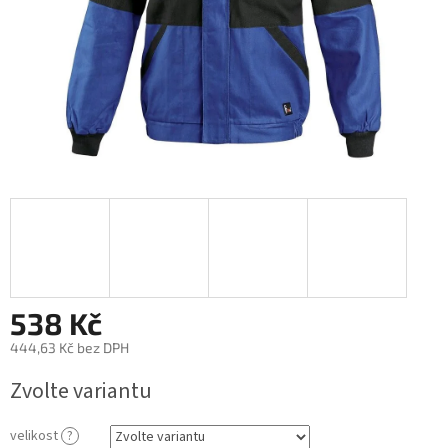
538 Kč
444,63 Kč bez DPH
Měrná
Zvolte variantu
cena:
velikost
?