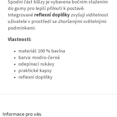
Spodní část blůzy je vybavena bočním stažením
do gumy pro lepší přilnutí k postavě.
Integrované
reflexní doplňky
zvyšují viditelnost
uživatele v prostředí se zhoršenými světelnými
podmínkami.
Vlastnosti:
materiál: 100 % bavlna
barva: modro-černá
odepínací rukávy
praktické kapsy
reflexní doplňky
Z
á
p
a
Informace pro vás