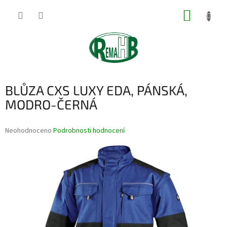
Přejít
NÁKUP
na
obsah
KOŠÍK
BLŮZA CXS LUXY EDA, PÁNSKÁ,
MODRO-ČERNÁ
Průměrné
Neohodnoceno
Podrobnosti hodnocení
hodnocení
produktu
je
0,0
z
5
hvězdiček.