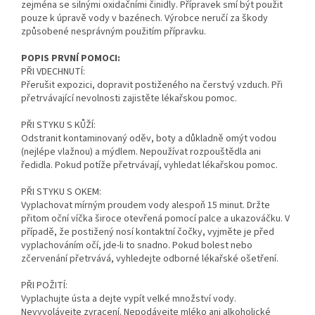
zejména se silnými oxidačními činidly. Přípravek smí být použit
pouze k úpravě vody v bazénech. Výrobce neručí za škody
způsobené nesprávným použitím přípravku.
POPIS PRVNÍ POMOCI:
PŘI VDECHNUTÍ:
Přerušit expozici, dopravit postiženého na čerstvý vzduch. Při
přetrvávající nevolnosti zajistěte lékařskou pomoc.
PŘI STYKU S KŮŽÍ:
Odstranit kontaminovaný oděv, boty a důkladně omýt vodou
(nejlépe vlažnou) a mýdlem. Nepoužívat rozpouštědla ani
ředidla. Pokud potíže přetrvávají, vyhledat lékařskou pomoc.
PŘI STYKU S OKEM:
Vyplachovat mírným proudem vody alespoň 15 minut. Držte
přitom oční víčka široce otevřená pomocí palce a ukazováčku. V
případě, že postižený nosí kontaktní čočky, vyjměte je před
vyplachováním očí, jde-li to snadno. Pokud bolest nebo
zčervenání přetrvává, vyhledejte odborné lékařské ošetření.
PŘI POŽITÍ:
Vyplachujte ústa a dejte vypít velké množství vody.
Nevyvolávejte zvracení. Nepodávejte mléko ani alkoholické