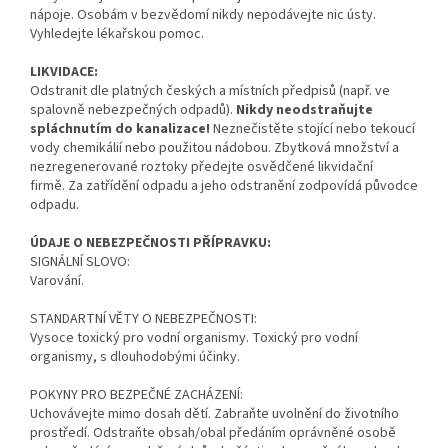
nápoje. Osobám v bezvědomí nikdy nepodávejte nic ústy.
Vyhledejte lékařskou pomoc.
LIKVIDACE:
Odstranit dle platných českých a místních předpisů (např. ve
spalovně nebezpečných odpadů).
Nikdy neodstraňujte
spláchnutím do kanalizace!
Neznečistěte stojící nebo tekoucí
vody chemikálií nebo použitou nádobou. Zbytková množství a
nezregenerované roztoky předejte osvědčené likvidační
firmě. Za zatřídění odpadu a jeho odstranění zodpovídá původce
odpadu.
ÚDAJE O NEBEZPEČNOSTI PŘÍPRAVKU:
SIGNÁLNÍ SLOVO:
Varování.
STANDARTNÍ VĚTY O NEBEZPEČNOSTI:
Vysoce toxický pro vodní organismy. Toxický pro vodní
organismy, s dlouhodobými účinky.
POKYNY PRO BEZPEČNÉ ZACHÁZENÍ:
Uchovávejte mimo dosah dětí. Zabraňte uvolnění do životního
prostředí. Odstraňte obsah/obal předáním oprávněné osobě