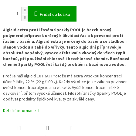
Přidat do košíku
Algicid extra proti řasám Sparkly POOL je
bezchlorový
polymerní přípravek určený k likvidaci řas a k prevenci proti
řasám v bazénu. Algicid extra je určený do bazénu se sladkou i
slanou vodou a také do vířivky. Tento algicidní přípravek je
absolutně nepěnivý, vysoce efektivní a vhodný do všech typů
bazénů, při používání chlorové i bezchlorové chemie. Bazénová
chemie Sparkly POOL řeší každý problém s bazénovou vodou.
Proč je náš algicid EXTRA? Protože má extra vysokou koncentraci
účinné látky 22 % (22 g/100 g). Každý výrobce je ze zákona povinnen
uvést koncentraci algicidu na etiketě. Vyšší koncentrace = nízké
dávkování, přitom vysoká účinnost. Filozofií značky Sparkly POOL je
dodávat produkty špičkové kvality za skvělé ceny.
Detailní informace