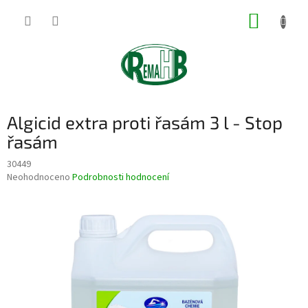
Přejít
NÁKUP
na
obsah
KOŠÍK
Algicid extra proti řasám 3 l - Stop
řasám
30449
Průměrné
Neohodnoceno
Podrobnosti hodnocení
hodnocení
produktu
je
0,0
z
5
hvězdiček.