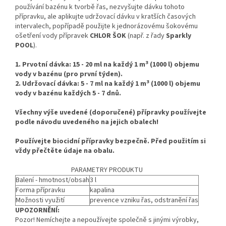
používání bazénu k tvorbě řas, nezvyšujte dávku tohoto
přípravku, ale aplikujte udržovací dávku v kratších časových
intervalech, popřípadě použijte k jednorázovému šokovému
ošetření vody přípravek
CHLOR ŠOK
(např. z řady
Sparkly
POOL
).
3
1.
Prvotní dávka: 15 - 20 ml na každý 1 m
(1000 l) objemu
vody v bazénu (pro první týden).
3
2.
Udržovací dávka: 5 - 7 ml na každý 1 m
(1000 l) objemu
vody v bazénu
každých 5 - 7 dnů.
Všechny výše uvedené (doporučené) přípravky používejte
podle návodu uvedeného na jejich obalech!
Používejte biocidní přípravky bezpečně. Před použitím si
vždy přečtěte údaje na obalu.
PARAMETRY PRODUKTU
Balení - hmotnost/obsah
3 l
Forma přípravku
kapalina
Možnosti využití
prevence vzniku řas, odstranění řas
UPOZORNĚNÍ:
Pozor! Nemíchejte a nepoužívejte společně s jinými výrobky,