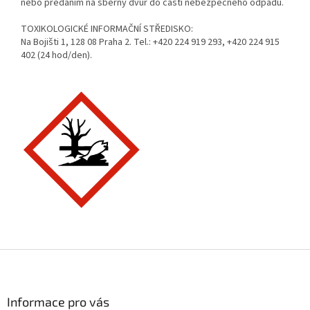
nebo předáním na sběrný dvůr do části nebezpečného odpadu.
TOXIKOLOGICKÉ INFORMAČNÍ STŘEDISKO:
Na Bojišti 1, 128 08 Praha 2. Tel.: +420 224 919 293, +420 224 915
402 (24 hod/den).
Z
á
p
a
Informace pro vás