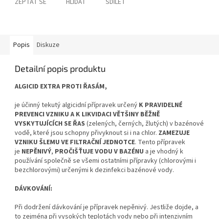
ZEPTAT SE
HLÍDAT
SDÍLET
Popis
Diskuze
Detailní popis produktu
ALGICID EXTRA PROTI ŘASÁM,
je účinný tekutý algicidní přípravek určený
K PRAVIDELNÉ
PREVENCI VZNIKU A K LIKVIDACI VĚTŠINY BĚŽNĚ
VYSKYTUJÍCÍCH SE ŘAS
(zelených, černých, žlutých) v bazénové
vodě, které jsou schopny přivyknout si i na chlor.
ZAMEZUJE
VZNIKU ŠLEMU VE FILTRAČNÍ JEDNOTCE
. Tento přípravek
je
NEPĚNIVÝ
,
PROČIŠŤUJE VODU V BAZÉNU
a je vhodný k
používání společně se všemi ostatními přípravky (chlorovými i
bezchlorovými) určenými k dezinfekci bazénové vody.
DÁVKOVÁNÍ:
Při dodržení dávkování je přípravek nepěnivý. Jestliže dojde, a
to zejména při vysokých teplotách vody nebo při intenzivním